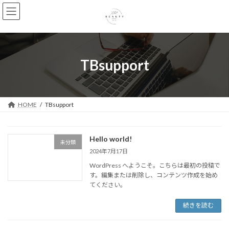
コ
ナ
ン
ビ
テ
ゲ
ン
ー
ツ
シ
へ
ョ
TBsupport
ス
ン
キ
に
ッ
移
プ
動
HOME
TBsupport
Hello world!
未分類
2024年7月17日
WordPress へようこそ。こちらは最初の投稿で
す。編集または削除し、コンテンツ作成を始め
てください。
続きを読む