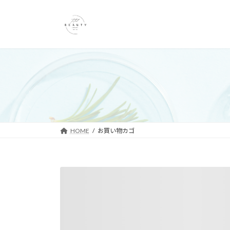
コ
ナ
ン
ビ
テ
ゲ
ン
ー
ツ
シ
へ
ョ
ス
ン
キ
に
ッ
移
プ
動
HOME
お買い物カゴ