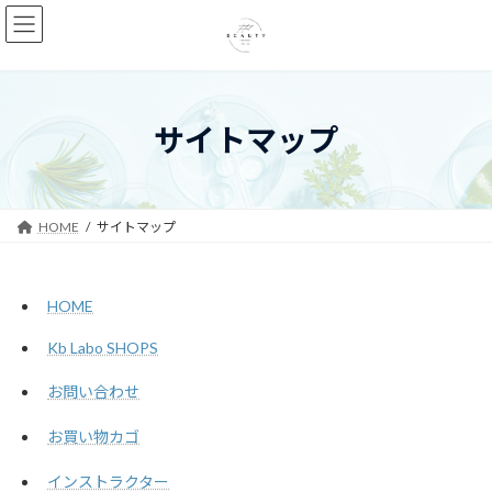
コ
ナ
ン
ビ
テ
ゲ
ン
ー
ツ
シ
へ
ョ
サイトマップ
ス
ン
キ
に
ッ
移
プ
動
HOME
サイトマップ
HOME
Kb Labo SHOPS
お問い合わせ
お買い物カゴ
インストラクター